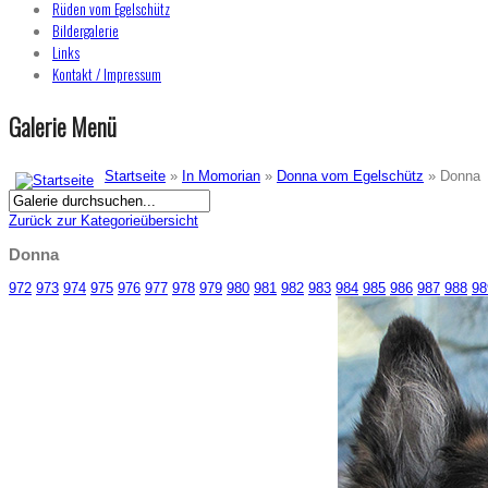
Rüden vom Egelschütz
Bildergalerie
Links
Kontakt / Impressum
Galerie Menü
Startseite
»
In Momorian
»
Donna vom Egelschütz
» Donna
Zurück zur Kategorieübersicht
Donna
972
973
974
975
976
977
978
979
980
981
982
983
984
985
986
987
988
98