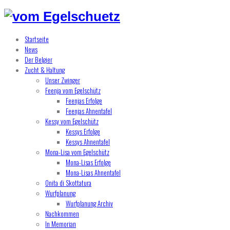
Startseite
News
Der Belgier
Zucht & Haltung
Unser Zwinger
Feenja vom Egelschütz
Feenjas Erfolge
Feenjas Ahnentafel
Kessy vom Egelschütz
Kessys Erfolge
Kessys Ahnentafel
Mona-Lisa vom Egelschütz
Mona-Lisas Erfolge
Mona-Lisas Ahnentafel
Onita di Skottatura
Wurfplanung
Wurfplanung Archiv
Nachkommen
In Memorian