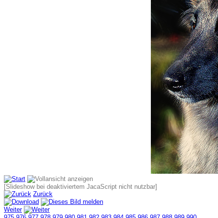
[Slideshow bei deaktiviertem JacaScript nicht nutzbar]
Zurück
Weiter
975
976
977
978
979
980
981
982
983
984
985
986
987
988
989
990