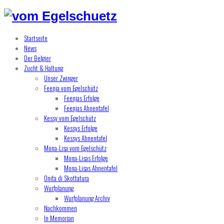
Startseite
News
Der Belgier
Zucht & Haltung
Unser Zwinger
Feenja vom Egelschütz
Feenjas Erfolge
Feenjas Ahnentafel
Kessy vom Egelschütz
Kessys Erfolge
Kessys Ahnentafel
Mona-Lisa vom Egelschütz
Mona-Lisas Erfolge
Mona-Lisas Ahnentafel
Onita di Skottatura
Wurfplanung
Wurfplanung Archiv
Nachkommen
In Memorian