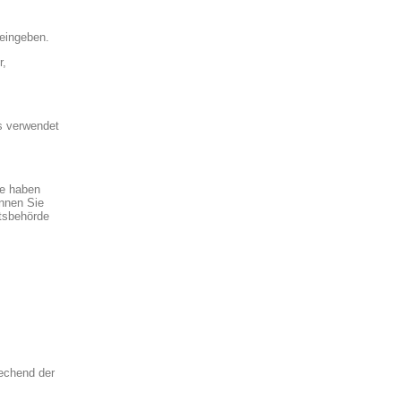
 eingeben.
r,
ns verwendet
ie haben
nnen Sie
tsbehörde
rechend der