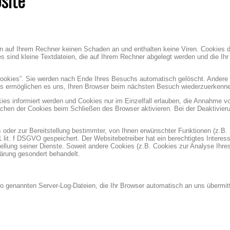
en auf Ihrem Rechner keinen Schaden an und enthalten keine Viren. Cookies 
es sind kleine Textdateien, die auf Ihrem Rechner abgelegt werden und die Ih
ookies”. Sie werden nach Ende Ihres Besuchs automatisch gelöscht. Andere
ies ermöglichen es uns, Ihren Browser beim nächsten Besuch wiederzuerkenn
ies informiert werden und Cookies nur im Einzelfall erlauben, die Annahme v
chen der Cookies beim Schließen des Browser aktivieren. Bei der Deaktivier
oder zur Bereitstellung bestimmter, von Ihnen erwünschter Funktionen (z.B.
1 lit. f DSGVO gespeichert. Der Websitebetreiber hat ein berechtigtes Interes
tellung seiner Dienste. Soweit andere Cookies (z.B. Cookies zur Analyse Ihre
lärung gesondert behandelt.
so genannten Server-Log-Dateien, die Ihr Browser automatisch an uns übermitt