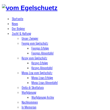
Startseite
News
Der Belgier
Zucht & Haltung
Unser Zwinger
Feenja vom Egelschütz
Feenjas Erfolge
Feenjas Ahnentafel
Kessy vom Egelschütz
Kessys Erfolge
Kessys Ahnentafel
Mona-Lisa vom Egelschütz
Mona-Lisas Erfolge
Mona-Lisas Ahnentafel
Onita di Skottatura
Wurfplanung
Wurfplanung Archiv
Nachkommen
In Memorian