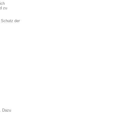
ich
nd zu
r Schutz der
n. Dazu