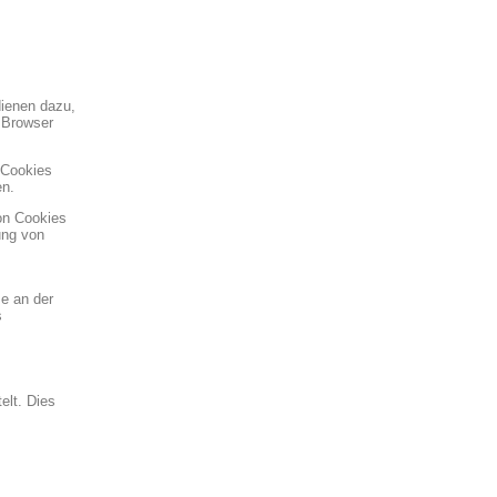
dienen dazu,
r Browser
 Cookies
en.
on Cookies
ung von
se an der
s
elt. Dies