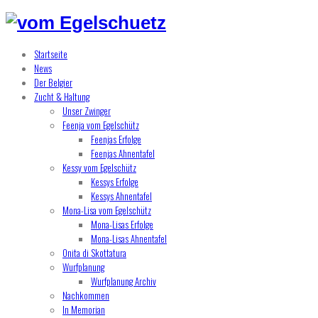
Startseite
News
Der Belgier
Zucht & Haltung
Unser Zwinger
Feenja vom Egelschütz
Feenjas Erfolge
Feenjas Ahnentafel
Kessy vom Egelschütz
Kessys Erfolge
Kessys Ahnentafel
Mona-Lisa vom Egelschütz
Mona-Lisas Erfolge
Mona-Lisas Ahnentafel
Onita di Skottatura
Wurfplanung
Wurfplanung Archiv
Nachkommen
In Memorian