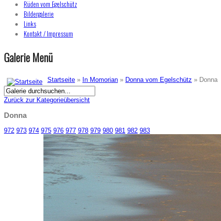
Rüden vom Egelschütz
Bildergalerie
Links
Kontakt / Impressum
Galerie Menü
Startseite
»
In Momorian
»
Donna vom Egelschütz
» Donna
Zurück zur Kategorieübersicht
Donna
972
973
974
975
976
977
978
979
980
981
982
983