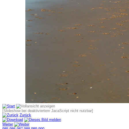
[Slideshow bei deaktiviertem JacaScript nicht nutzbar]
Zurück
Weiter
985
986
987
988
989
990