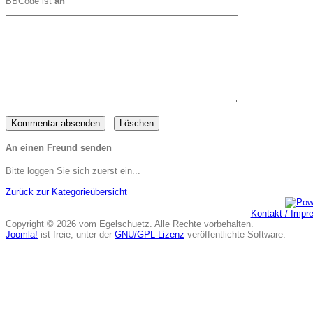
BBCode ist
an
An einen Freund senden
Bitte loggen Sie sich zuerst ein...
Zurück zur Kategorieübersicht
Kontakt / Imp
Copyright © 2026 vom Egelschuetz. Alle Rechte vorbehalten.
Joomla!
ist freie, unter der
GNU/GPL-Lizenz
veröffentlichte Software.