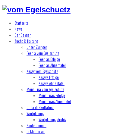
Startseite
News
Der Belgier
Zucht & Haltung
Unser Zwinger
Feenja vom Egelschütz
Feenjas Erfolge
Feenjas Ahnentafel
Kessy vom Egelschütz
Kessys Erfolge
Kessys Ahnentafel
Mona-Lisa vom Egelschütz
Mona-Lisas Erfolge
Mona-Lisas Ahnentafel
Onita di Skottatura
Wurfplanung
Wurfplanung Archiv
Nachkommen
In Memorian