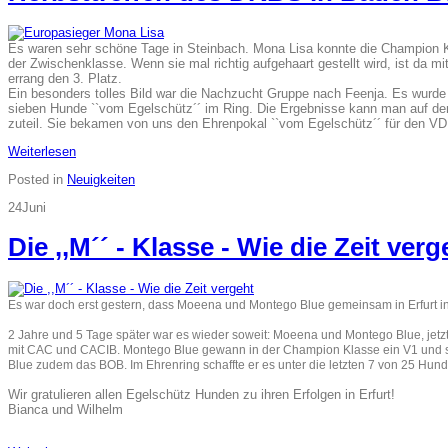
Es waren sehr schöne Tage in Steinbach. Mona Lisa konnte die Champion Kl
der Zwischenklasse. Wenn sie mal richtig aufgehaart gestellt wird, ist da 
errang den 3. Platz.
Ein besonders tolles Bild war die Nachzucht Gruppe nach Feenja. Es wurde 
sieben Hunde ``vom Egelschütz´´ im Ring. Die Ergebnisse kann man auf 
zuteil. Sie bekamen von uns den Ehrenpokal ``vom Egelschütz´´ für den V
Weiterlesen
Posted in
Neuigkeiten
24
Juni
Die ,,M´´ - Klasse - Wie die Zeit verg
Es war doch erst gestern, dass Moeena und Montego Blue gemeinsam in Erfurt 
2 Jahre und 5 Tage später war es wieder soweit: Moeena und Montego Blue, jetz
mit CAC und CACIB. Montego Blue gewann in der Champion Klasse ein V1 und si
Blue zudem das BOB. Im Ehrenring schaffte er es unter die letzten 7 von 25 H
Wir gratulieren allen Egelschütz Hunden zu ihren Erfolgen in Erfurt!
Bianca und Wilhelm