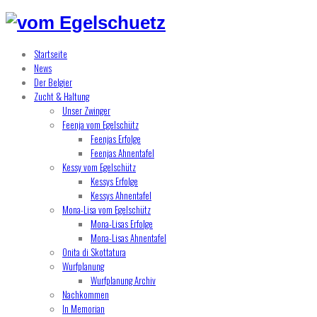
Startseite
News
Der Belgier
Zucht & Haltung
Unser Zwinger
Feenja vom Egelschütz
Feenjas Erfolge
Feenjas Ahnentafel
Kessy vom Egelschütz
Kessys Erfolge
Kessys Ahnentafel
Mona-Lisa vom Egelschütz
Mona-Lisas Erfolge
Mona-Lisas Ahnentafel
Onita di Skottatura
Wurfplanung
Wurfplanung Archiv
Nachkommen
In Memorian