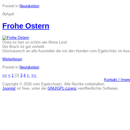
Posted in
Neuigkeiten
06
April
Frohe Ostern
Onita ist fast so schön wie Mona Lisa!
Der Bruch ist gut verheilt.
Glückwunsch an alle Aussteller die mit den Hunden vom Egelschütz im Ausl
Weiterlesen
Posted in
Neuigkeiten
<<
<
1
[
2
]
3
4
>
>>
Kontakt / Imp
Copyright © 2026 vom Egelschuetz. Alle Rechte vorbehalten.
Joomla!
ist freie, unter der
GNU/GPL-Lizenz
veröffentlichte Software.