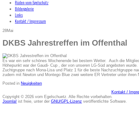
Rüden vom Egelschütz
Bildergalerie
Links
Kontakt / Impressum
28
Mai
DKBS Jahrestreffen im Offenthal
Es war ein sehr schönes Wochenende bei bestem Wetter. Auch die Mitglie
Höhepunkt war der Gaudi- Cup , der von unseren LG-Süd angeboten wurde. D
Zuchtgruppe nach Mona-Lisa und Platz 1 für die beste Nachzuchtgruppe nac
zudem mit Newton und Montego Blue zwei weitere ER Vertreter unter ihre
Posted in
Neuigkeiten
Kontakt / Imp
Copyright © 2026 vom Egelschuetz. Alle Rechte vorbehalten.
Joomla!
ist freie, unter der
GNU/GPL-Lizenz
veröffentlichte Software.