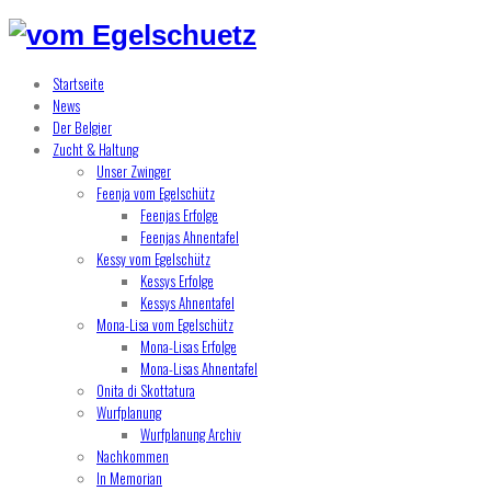
Startseite
News
Der Belgier
Zucht & Haltung
Unser Zwinger
Feenja vom Egelschütz
Feenjas Erfolge
Feenjas Ahnentafel
Kessy vom Egelschütz
Kessys Erfolge
Kessys Ahnentafel
Mona-Lisa vom Egelschütz
Mona-Lisas Erfolge
Mona-Lisas Ahnentafel
Onita di Skottatura
Wurfplanung
Wurfplanung Archiv
Nachkommen
In Memorian