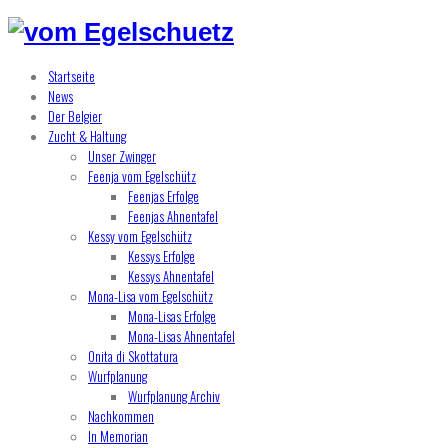
Startseite
News
Der Belgier
Zucht & Haltung
Unser Zwinger
Feenja vom Egelschütz
Feenjas Erfolge
Feenjas Ahnentafel
Kessy vom Egelschütz
Kessys Erfolge
Kessys Ahnentafel
Mona-Lisa vom Egelschütz
Mona-Lisas Erfolge
Mona-Lisas Ahnentafel
Onita di Skottatura
Wurfplanung
Wurfplanung Archiv
Nachkommen
In Memorian