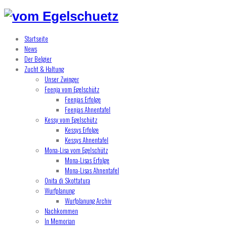
Startseite
News
Der Belgier
Zucht & Haltung
Unser Zwinger
Feenja vom Egelschütz
Feenjas Erfolge
Feenjas Ahnentafel
Kessy vom Egelschütz
Kessys Erfolge
Kessys Ahnentafel
Mona-Lisa vom Egelschütz
Mona-Lisas Erfolge
Mona-Lisas Ahnentafel
Onita di Skottatura
Wurfplanung
Wurfplanung Archiv
Nachkommen
In Memorian